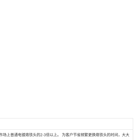
场上普通电镀烙铁头的2-3倍以上。 为客户节省频繁更换烙铁头的时间，大大