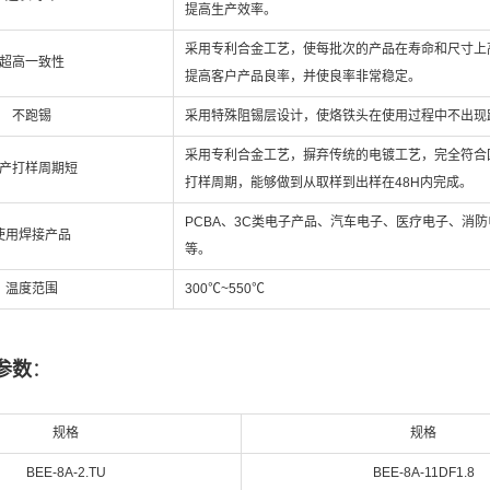
提高生产效率。
采用专利合金工艺，使每批次的产品在寿命和尺寸上
超高一致性
提高客户产品良率，并使良率非常稳定。
不跑锡
采用特殊阻锡层设计，使烙铁头在使用过程中不出现
采用专利合金工艺，摒弃传统的电镀工艺，完全符合
产打样周期短
打样周期，能够做到从取样到出样在48H内完成。
PCBA、3C类电子产品、汽车电子、医疗电子、消
使用焊接产品
等。
温度范围
300℃~550℃
参数
：
规格
规格
BEE-
8A-2.TU
BEE-
8A-11DF1.8