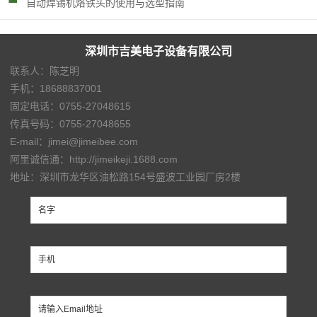
自动焊锡机烙铁头的使用与选型指南
深圳市吉美电子设备有限公司
联系人：陈芝明
手机：18688837001
固定电话：0755-27048615
传真号码：0755-27048655
E-mail：jimei@jimeibee.com
阿里诚信通：http://jimeikeji.1688.com
地址：深圳市龙华区油松路154号盛波工业园厂房2楼