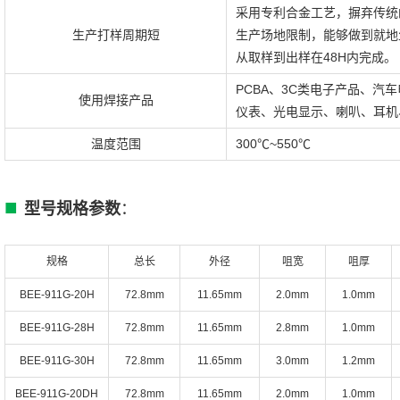
采用专利合金工艺，摒弃传统
生产打样周期短
生产场地限制，能够做到就地
从取样到出样在48H内完成。
PCBA、3C类电子产品、
使用焊接产品
仪表、光电显示、喇叭、耳机
温度范围
300℃~550℃
■
型号规格参数
：
规格
总长
外径
咀宽
咀厚
BEE-
911G-20H
72.8mm
11.65mm
2.0mm
1.0mm
BEE-
911G-28H
72.8mm
11.65mm
2.8mm
1.0mm
BEE-
911G-30H
72.8mm
11.65mm
3.0mm
1.2mm
BEE-
911G-20DH
72.8mm
11.65mm
2.0mm
1.0mm